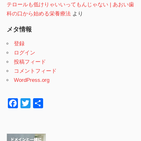
テロールも低けりゃいいってもんじゃない | あおい歯
科の口から始める栄養療法
より
メタ情報
登録
ログイン
投稿フィード
コメントフィード
WordPress.org
F
T
共
a
wi
有
c
tt
e
er