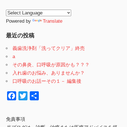
Powered by
Translate
最近の投稿
義歯洗浄剤「洗ってクリア」終売
a
その鼻炎、口呼吸が原因かも？？？
入れ歯のお悩み、ありませんか？
口呼吸のお話ーその１－ 編集後
F
T
共
a
wi
有
c
tt
免責事項
e
er