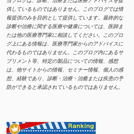
当ブログは、診断、治療または医療アドバイスを提
b
供しているものではありません。このブログでは情
o
報提供のみを目的として提供しています。最終的な
o
診断や治療に関する医療や健康については、医師ま
k
たは他の医療専門家に相談してください。このブロ
グ上にある情報は、医療専門家からのアドバイスに
代わるものではありません。このブログ内にあるサ
プリメント等、特定の製品についての情報、感想
は、他サイトからの情報、セミナー情報、
個人の感
想、経験であり、診断・治療・治癒または疾患の予
防ができると承認されているものではありません。