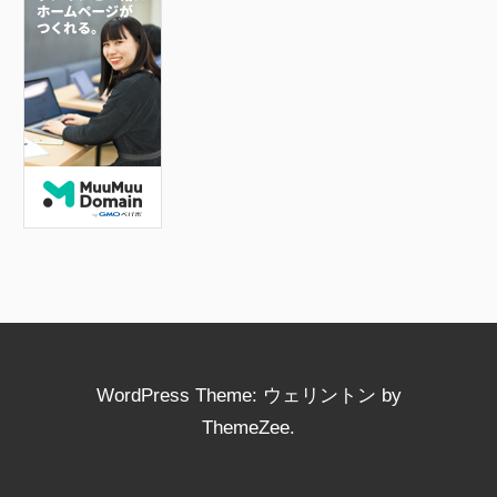
b
o
o
k
WordPress Theme: ウェリントン by
ThemeZee.