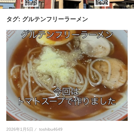
の
健
タグ:
グルテンフリーラーメン
康
を
考
え
る
ブ
ロ
グ
2026年1月5日
toshibu4649