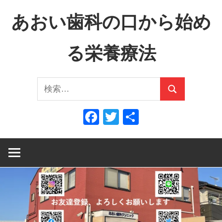
コ
あおい歯科の口から始め
ン
テ
る栄養療法
ン
ツ
口
へ
検
か
ス
検
索:
ら
キ
索
Facebook
Twitter
共
全
ッ
有
身
プ
へ、
全
身
か
ら
口