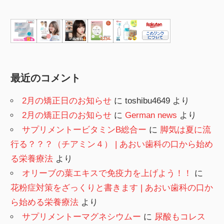
最近のコメント
2月の矯正日のお知らせ
に
toshibu4649
より
2月の矯正日のお知らせ
に
German news
より
サプリメントービタミンB総合ー
に
脚気は夏に流
行る？？？（チアミン４） | あおい歯科の口から始め
る栄養療法
より
オリーブの葉エキスで免疫力を上げよう！！
に
花粉症対策をざっくりと書きます | あおい歯科の口か
ら始める栄養療法
より
サプリメントーマグネシウムー
に
尿酸もコレス