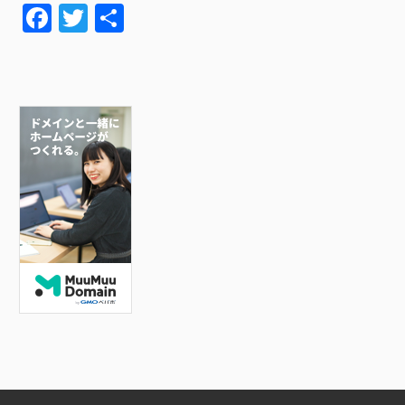
F
T
共
a
wi
有
c
tt
e
er
b
o
o
k