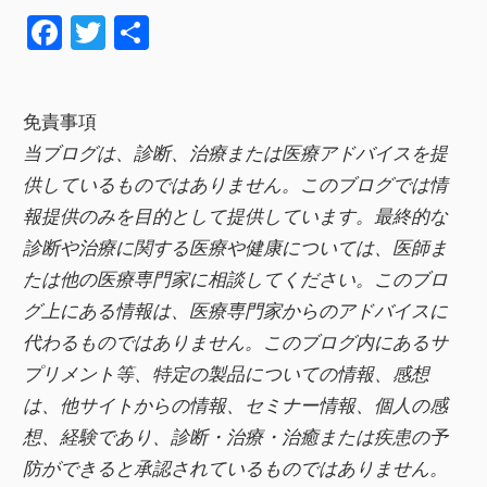
F
T
共
a
wi
有
c
tt
免責事項
e
er
当ブログは、診断、治療または医療アドバイスを提
b
供しているものではありません。このブログでは情
o
報提供のみを目的として提供しています。最終的な
o
診断や治療に関する医療や健康については、医師ま
k
たは他の医療専門家に相談してください。このブロ
グ上にある情報は、医療専門家からのアドバイスに
代わるものではありません。このブログ内にあるサ
プリメント等、特定の製品についての情報、感想
は、他サイトからの情報、セミナー情報、
個人の感
想、経験であり、診断・治療・治癒または疾患の予
防ができると承認されているものではありません。