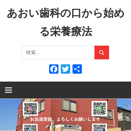
コ
あおい歯科の口から始め
ン
テ
る栄養療法
ン
ツ
口
へ
検
か
ス
検
索:
ら
キ
索
Facebook
Twitter
共
全
ッ
有
身
プ
へ、
全
身
か
ら
口