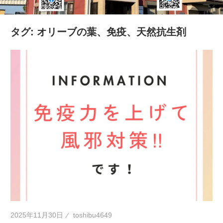
の
健
タグ:
オリーブの葉、免疫、天然抗生剤
康
を
考
え
る
ブ
ロ
グ
2025年11月30日
toshibu4649