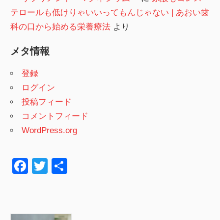
テロールも低けりゃいいってもんじゃない | あおい歯
科の口から始める栄養療法
より
メタ情報
登録
ログイン
投稿フィード
コメントフィード
WordPress.org
F
T
共
a
wi
有
c
tt
e
er