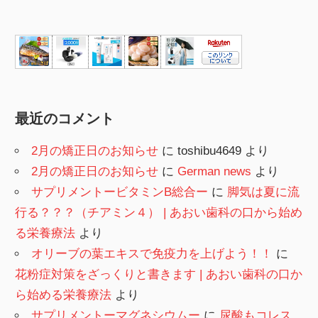
最近のコメント
2月の矯正日のお知らせ
に
toshibu4649
より
2月の矯正日のお知らせ
に
German news
より
サプリメントービタミンB総合ー
に
脚気は夏に流
行る？？？（チアミン４） | あおい歯科の口から始め
る栄養療法
より
オリーブの葉エキスで免疫力を上げよう！！
に
花粉症対策をざっくりと書きます | あおい歯科の口か
ら始める栄養療法
より
サプリメントーマグネシウムー
に
尿酸もコレス