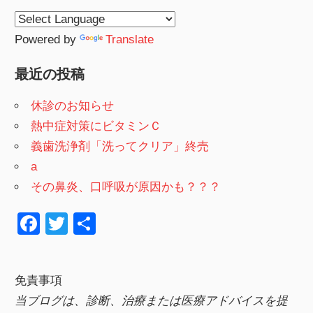
Powered by
Translate
最近の投稿
休診のお知らせ
熱中症対策にビタミンＣ
義歯洗浄剤「洗ってクリア」終売
a
その鼻炎、口呼吸が原因かも？？？
F
T
共
a
wi
有
c
tt
免責事項
e
er
当ブログは、診断、治療または医療アドバイスを提
b