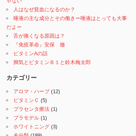
ゃない
人はなぜ貧血になるのか？
唾液の主な成分とその働きー唾液はとっても大事
だよー
舌が痛くなる原因は？
『免疫革命』安保 徹
ビタミンAの話
脚気とビタミンＢ１と鈴木梅太郎
カテゴリー
アロマ・ハーブ
(12)
ビタミンＣ
(5)
プラセンタ療法
(1)
プラモデル
(1)
ホワイトニング
(3)
未分類
(189)