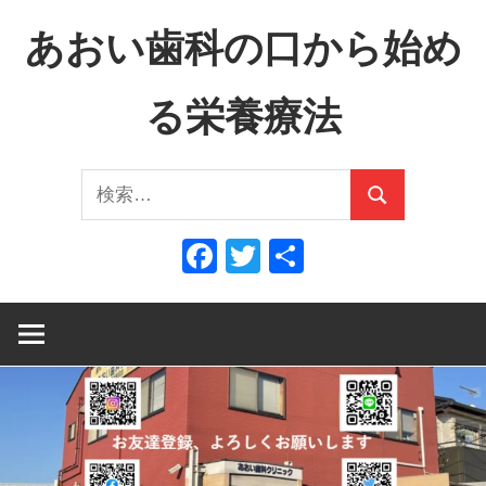
コ
あおい歯科の口から始め
ン
テ
る栄養療法
ン
ツ
口
へ
検
か
ス
検
索:
ら
キ
索
Facebook
Twitter
共
全
ッ
有
身
プ
へ、
全
身
か
ら
口