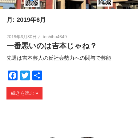
の
健
月:
2019年6月
康
を
2019年6月30日
toshibu4649
考
一番悪いのは吉本じゃね？
え
先週は吉本芸人の反社会勢力への関与で芸能
る
ブ
Facebook
Twitter
共
ロ
有
グ
続きを読む