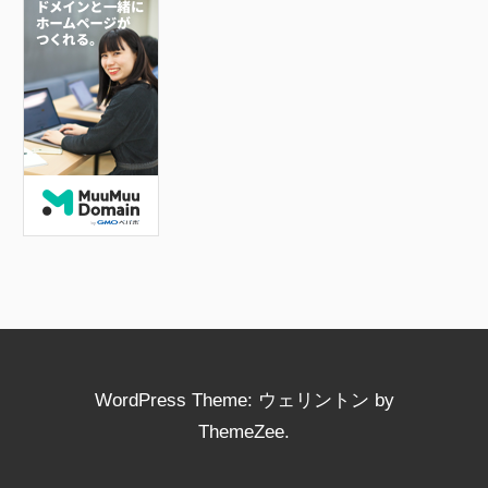
b
o
o
k
WordPress Theme: ウェリントン by
ThemeZee.