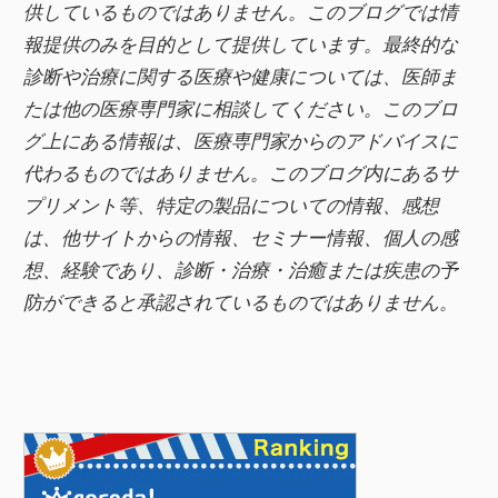
供しているものではありません。このブログでは情
o
報提供のみを目的として提供しています。最終的な
o
診断や治療に関する医療や健康については、医師ま
k
たは他の医療専門家に相談してください。このブロ
グ上にある情報は、医療専門家からのアドバイスに
代わるものではありません。このブログ内にあるサ
プリメント等、特定の製品についての情報、感想
は、他サイトからの情報、セミナー情報、
個人の感
想、経験であり、診断・治療・治癒または疾患の予
防ができると承認されているものではありません。