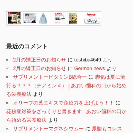
最近のコメント
2月の矯正日のお知らせ
に
toshibu4649
より
2月の矯正日のお知らせ
に
German news
より
サプリメントービタミンB総合ー
に
脚気は夏に流
行る？？？（チアミン４） | あおい歯科の口から始め
る栄養療法
より
オリーブの葉エキスで免疫力を上げよう！！
に
花粉症対策をざっくりと書きます | あおい歯科の口か
ら始める栄養療法
より
サプリメントーマグネシウムー
に
尿酸もコレス