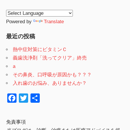
Powered by
Translate
最近の投稿
熱中症対策にビタミンＣ
義歯洗浄剤「洗ってクリア」終売
a
その鼻炎、口呼吸が原因かも？？？
入れ歯のお悩み、ありませんか？
F
T
共
a
wi
有
c
tt
免責事項
e
er