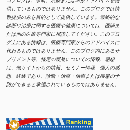
当ブログは、診断、治療または医療アドバイスを提
b
供しているものではありません。このブログでは情
o
報提供のみを目的として提供しています。最終的な
o
診断や治療に関する医療や健康については、医師ま
k
たは他の医療専門家に相談してください。このブロ
グ上にある情報は、医療専門家からのアドバイスに
代わるものではありません。このブログ内にあるサ
プリメント等、特定の製品についての情報、感想
は、他サイトからの情報、セミナー情報、
個人の感
想、経験であり、診断・治療・治癒または疾患の予
防ができると承認されているものではありません。