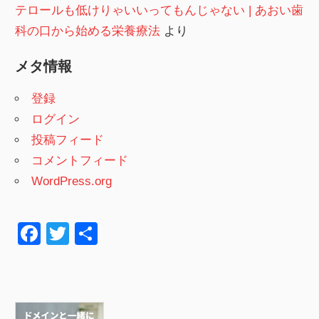
テロールも低けりゃいいってもんじゃない | あおい歯
科の口から始める栄養療法
より
メタ情報
登録
ログイン
投稿フィード
コメントフィード
WordPress.org
F
T
共
a
wi
有
c
tt
e
er