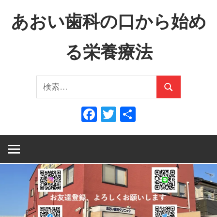
コ
あおい歯科の口から始め
ン
テ
る栄養療法
ン
ツ
口
へ
検
か
ス
検
索:
ら
キ
索
Facebook
Twitter
共
全
ッ
有
身
プ
へ、
全
身
か
ら
口