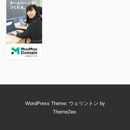
b
o
o
k
WordPress Theme: ウェリントン by
ThemeZee.