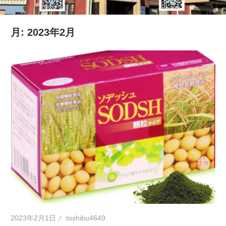
の
健
月:
2023年2月
康
を
考
え
る
ブ
ロ
グ
2023年2月1日
toshibu4649