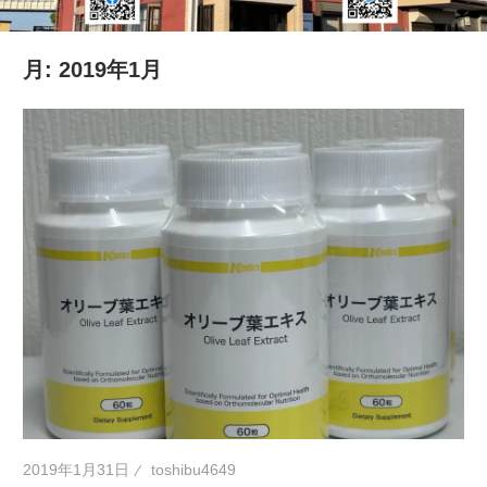
の
健
月:
2019年1月
康
を
考
え
る
ブ
ロ
グ
2019年1月31日
toshibu4649