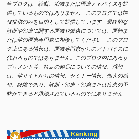
当ブログは、診断、治療または医療アドバイスを提
b
供しているものではありません。このブログでは情
o
報提供のみを目的として提供しています。最終的な
o
診断や治療に関する医療や健康については、医師ま
k
たは他の医療専門家に相談してください。このブロ
グ上にある情報は、医療専門家からのアドバイスに
代わるものではありません。このブログ内にあるサ
プリメント等、特定の製品についての情報、感想
は、他サイトからの情報、セミナー情報、
個人の感
想、経験であり、診断・治療・治癒または疾患の予
防ができると承認されているものではありません。