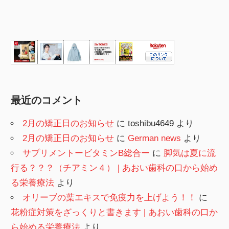
最近のコメント
2月の矯正日のお知らせ
に
toshibu4649
より
2月の矯正日のお知らせ
に
German news
より
サプリメントービタミンB総合ー
に
脚気は夏に流
行る？？？（チアミン４） | あおい歯科の口から始め
る栄養療法
より
オリーブの葉エキスで免疫力を上げよう！！
に
花粉症対策をざっくりと書きます | あおい歯科の口か
ら始める栄養療法
より