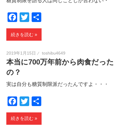
糖質制限を語る人は同じことしか言わない・
Facebook
Twitter
共
有
続きを読む
2019年1月15日
toshibu4649
本当に700万年前から肉食だった
の？
実は自分も糖質制限派だったんですよ・・・
Facebook
Twitter
共
有
続きを読む