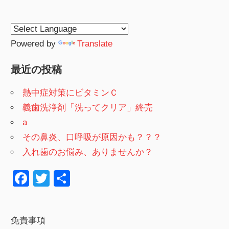
Powered by
Translate
最近の投稿
熱中症対策にビタミンＣ
義歯洗浄剤「洗ってクリア」終売
a
その鼻炎、口呼吸が原因かも？？？
入れ歯のお悩み、ありませんか？
F
T
共
a
wi
有
c
tt
免責事項
e
er