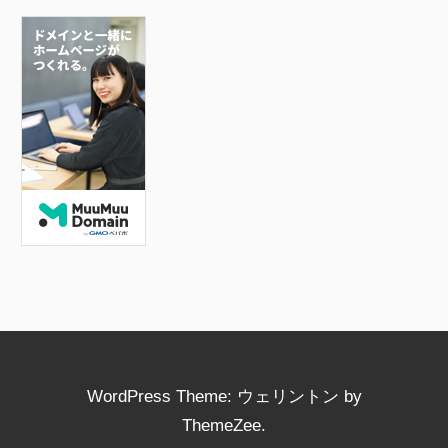
e
er
b
o
o
k
WordPress Theme: ウェリントン by
ThemeZee.