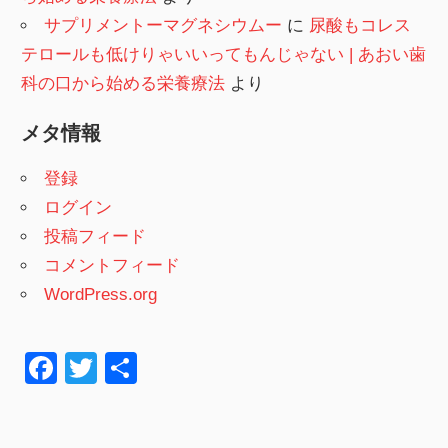
サプリメントーマグネシウムー
に
尿酸もコレス
テロールも低けりゃいいってもんじゃない | あおい歯
科の口から始める栄養療法
より
メタ情報
登録
ログイン
投稿フィード
コメントフィード
WordPress.org
F
T
共
a
wi
有
c
tt