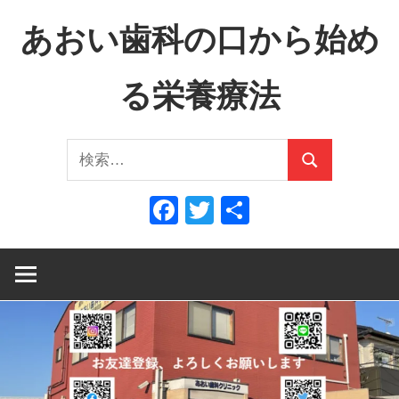
コ
あおい歯科の口から始め
ン
テ
る栄養療法
ン
ツ
口
へ
検
か
ス
検
索:
ら
キ
索
Facebook
Twitter
共
全
ッ
有
身
プ
へ、
全
身
か
ら
口