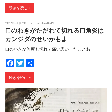
有
続きを読む
2019年1月28日
toshibu4649
口のわきがただれて切れる口角炎は
カンジダのせいかもよ
口のわきが何度も切れて痛い思いしたことあ
Facebook
Twitter
共
有
続きを読む