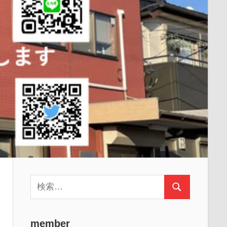
検
検
索:
索
member