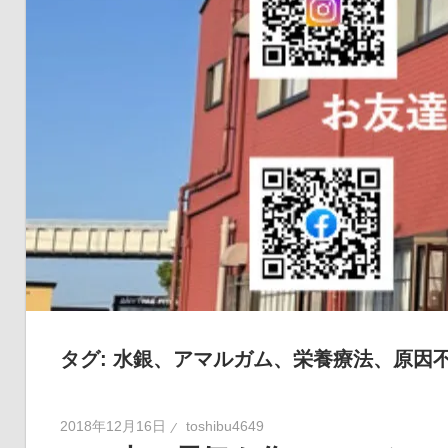
の
健
康
を
考
え
る
ブ
ロ
グ
タグ:
水銀、アマルガム、栄養療法、原因
2018年12月16日
toshibu4649