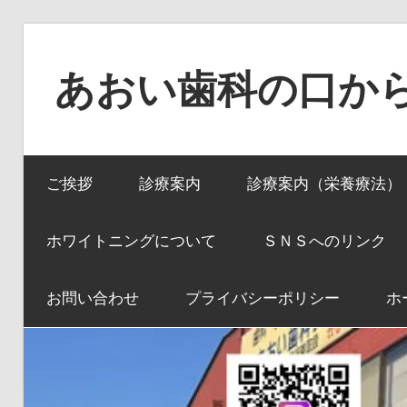
コ
ン
あおい歯科の口か
テ
ン
口
ツ
か
へ
ご挨拶
診療案内
診療案内（栄養療法）
ら
ス
全
キ
身
ホワイトニングについて
ＳＮＳへのリンク
ッ
へ、
プ
全
お問い合わせ
プライバシーポリシー
ホ
身
か
ら
口