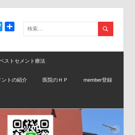
acebook
Twitter
共
検
検
有
索:
索
ベストセメント療法
メントの紹介
医院のＨＰ
member登録