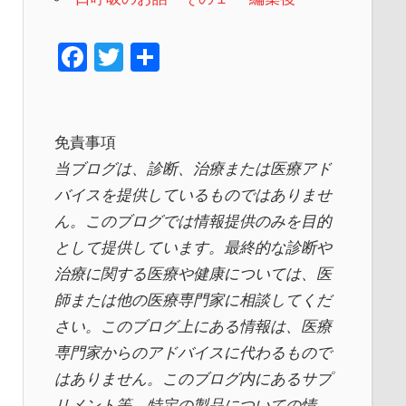
F
T
共
a
wi
有
c
tt
e
er
免責事項
b
当ブログは、診断、治療または医療アド
o
バイスを提供しているものではありませ
ん。このブログでは情報提供のみを目的
o
として提供しています。最終的な診断や
k
治療に関する医療や健康については、医
師または他の医療専門家に相談してくだ
さい。このブログ上にある情報は、医療
専門家からのアドバイスに代わるもので
はありません。このブログ内にあるサプ
リメント等、特定の製品についての情