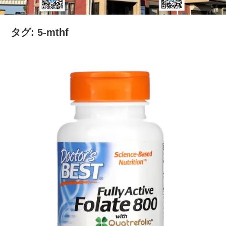
の
健
タグ:
5-mthf
康
を
考
え
る
ブ
ロ
グ