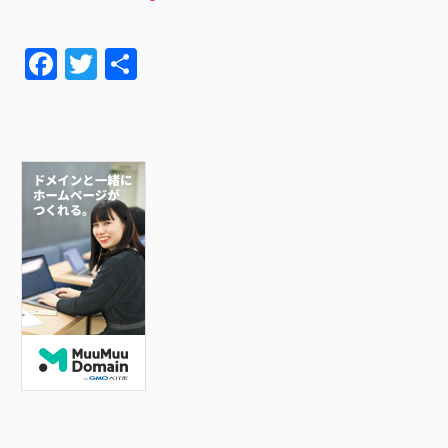
F
T
共
a
wi
有
c
tt
e
er
b
o
o
k