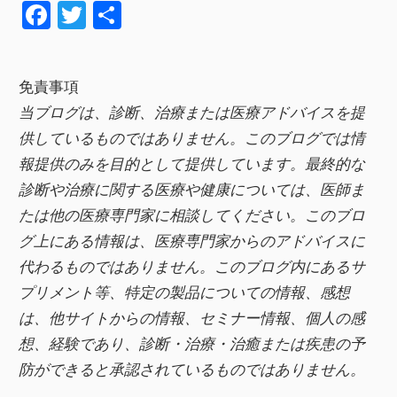
F
T
共
a
wi
有
c
tt
免責事項
e
er
当ブログは、診断、治療または医療アドバイスを提
b
供しているものではありません。このブログでは情
o
報提供のみを目的として提供しています。最終的な
o
診断や治療に関する医療や健康については、医師ま
k
たは他の医療専門家に相談してください。このブロ
グ上にある情報は、医療専門家からのアドバイスに
代わるものではありません。このブログ内にあるサ
プリメント等、特定の製品についての情報、感想
は、他サイトからの情報、セミナー情報、
個人の感
想、経験であり、診断・治療・治癒または疾患の予
防ができると承認されているものではありません。