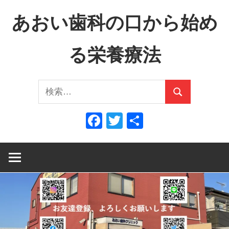
コ
あおい歯科の口から始め
ン
テ
る栄養療法
ン
ツ
口
へ
検
か
ス
検
索:
ら
キ
索
Facebook
Twitter
共
全
ッ
有
身
プ
へ、
全
身
か
ら
口