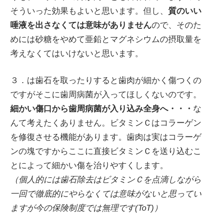
そういった効果もよいと思います。但し、
質のいい
唾液を出さなくては意味がありません
ので、そのた
めには砂糖をやめて亜鉛とマグネシウムの摂取量を
考えなくてはいけないと思います。
３．は歯石を取ったりすると歯肉が細かく傷つくの
ですがそこに歯周病菌が入ってほしくないのです。
細かい傷口から歯周病菌が入り込み全身へ・・・
な
んて考えたくありません。ビタミンＣはコラーゲン
を修復させる機能があります。歯肉は実はコラーゲ
ンの塊ですからここに直接ビタミンＣを送り込むこ
とによって細かい傷を治りやすくします。
（個人的には歯石除去はビタミンＣを点滴しながら
一回で徹底的にやらなくては意味がないと思ってい
ますが今の保険制度では無理です(ToT)）