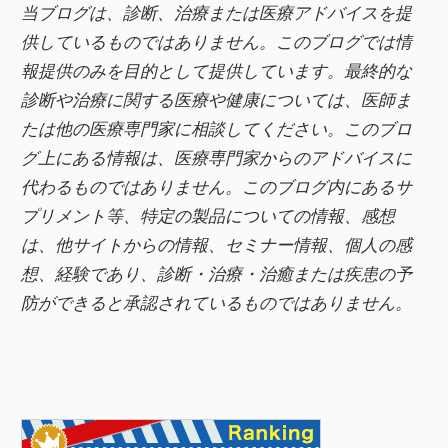
当ブログは、診断、治療または医療アドバイスを提
b
供しているものではありません。このブログでは情
o
報提供のみを目的として提供しています。最終的な
o
診断や治療に関する医療や健康については、医師ま
k
たは他の医療専門家に相談してください。このブロ
グ上にある情報は、医療専門家からのアドバイスに
代わるものではありません。このブログ内にあるサ
プリメント等、特定の製品についての情報、感想
は、他サイトからの情報、セミナー情報、
個人の感
想、経験であり、診断・治療・治癒または疾患の予
防ができると承認されているものではありません。