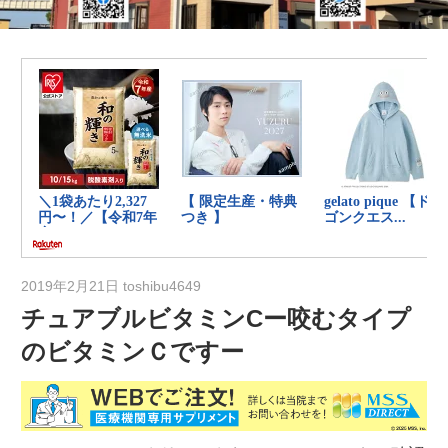
の
健
康
を
考
え
る
ブ
ロ
グ
2019年2月21日
toshibu4649
チュアブルビタミンCー咬むタイプ
のビタミンＣですー