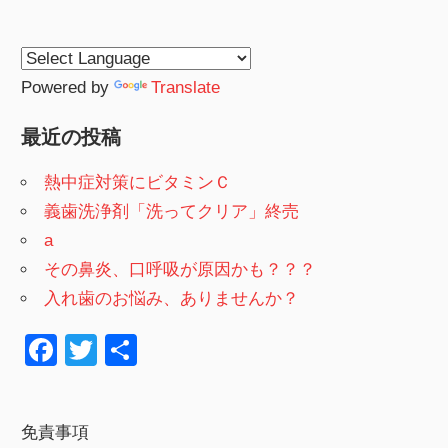
Powered by
Translate
最近の投稿
熱中症対策にビタミンＣ
義歯洗浄剤「洗ってクリア」終売
a
その鼻炎、口呼吸が原因かも？？？
入れ歯のお悩み、ありませんか？
F
T
共
a
wi
有
c
tt
免責事項
e
er