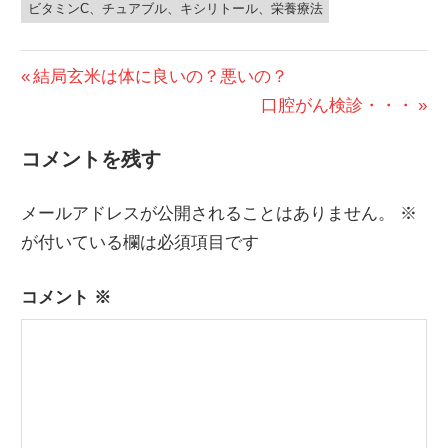
ビタミンC、チュアブル、キシリトール、栄養療法
投
前
結局玄米は体に良いの？悪いの？
の
次
口腔がん検診・・・
稿
投
の
ナ
コメントを残す
稿:
投
ビ
稿:
メールアドレスが公開されることはありません。
※
ゲ
が付いている欄は必須項目です
ー
コメント
※
シ
ョ
ン