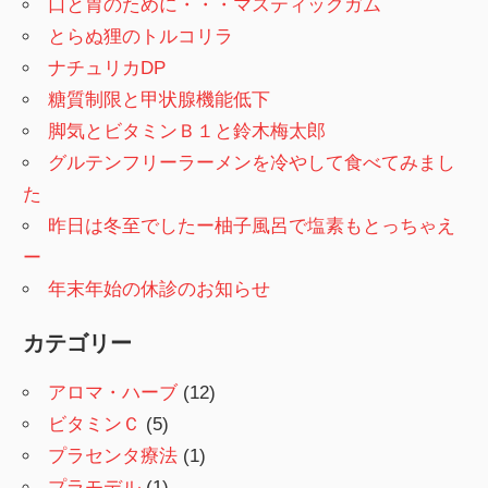
口と胃のために・・・マスティックガム
とらぬ狸のトルコリラ
ナチュリカDP
糖質制限と甲状腺機能低下
脚気とビタミンＢ１と鈴木梅太郎
グルテンフリーラーメンを冷やして食べてみまし
た
昨日は冬至でしたー柚子風呂で塩素もとっちゃえ
ー
年末年始の休診のお知らせ
カテゴリー
アロマ・ハーブ
(12)
ビタミンＣ
(5)
プラセンタ療法
(1)
プラモデル
(1)