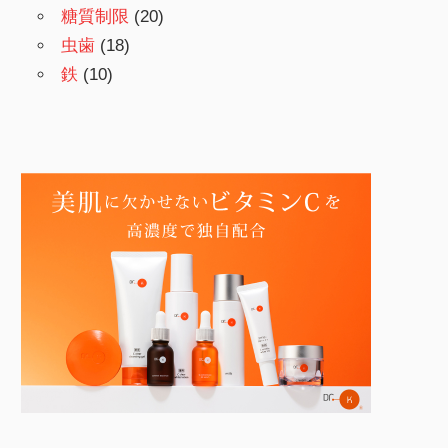
糖質制限
(20)
虫歯
(18)
鉄
(10)