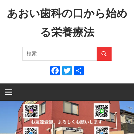
コ
あおい歯科の口から始め
ン
テ
る栄養療法
ン
ツ
口
へ
検
か
ス
検
索:
ら
キ
索
Facebook
Twitter
共
全
ッ
有
身
プ
へ、
全
身
か
ら
口