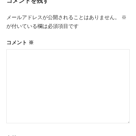
ナ
コメントを残す
稿:
投
ビ
稿:
メールアドレスが公開されることはありません。
※
ゲ
が付いている欄は必須項目です
ー
コメント
※
シ
ョ
ン