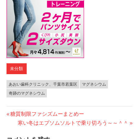
未分類
あおい歯科クリニック、千葉市若葉区
マグネシウム
奇跡のマグネシウム
投
前
糖質制限ファシズムーまとめー
の
次
寒い冬はエプソムソルトで乗り切ろう～～＾＾
稿
投
の