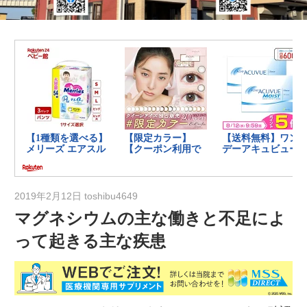
の
健
康
を
考
え
る
ブ
ロ
グ
2019年2月12日
toshibu4649
マグネシウムの主な働きと不足によ
って起きる主な疾患