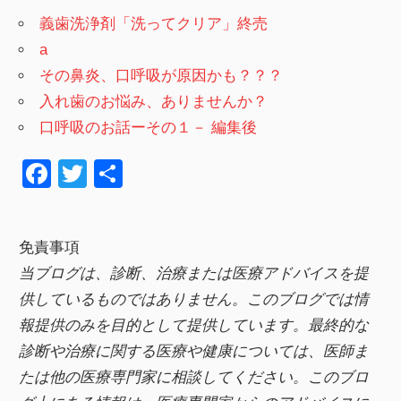
義歯洗浄剤「洗ってクリア」終売
a
その鼻炎、口呼吸が原因かも？？？
入れ歯のお悩み、ありませんか？
口呼吸のお話ーその１－ 編集後
F
T
共
a
wi
有
c
tt
免責事項
e
er
当ブログは、診断、治療または医療アドバイスを提
b
供しているものではありません。このブログでは情
o
報提供のみを目的として提供しています。最終的な
o
診断や治療に関する医療や健康については、医師ま
k
たは他の医療専門家に相談してください。このブロ