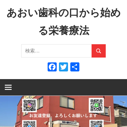
コ
あおい歯科の口から始め
ン
テ
る栄養療法
ン
ツ
口
へ
検
か
ス
検
索:
ら
キ
索
Facebook
Twitter
共
全
ッ
有
身
プ
へ、
全
身
か
ら
口