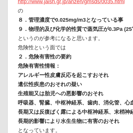
http://www.jaish.gr.jp/anzen/gmsds/0035.html
の
８．管理濃度で0.025mg/m3となっている事
９．物理的及び化学的性質で蒸気圧が0.3Pa (25
というのが参考になると思います。
危険性という面では
２．危険有害性の要約
危険有害性情報：
アレルギー性皮膚反応を起こすおそれ
遺伝性疾患のおそれの疑い
生殖能又は胎児への悪影響のおそれ
呼吸器、腎臓、中枢神経系、歯肉、消化管、心
長期又は反復ばく露による中枢神経系、末梢神
長期的影響により水生生物に有害のおそれ
となっています。