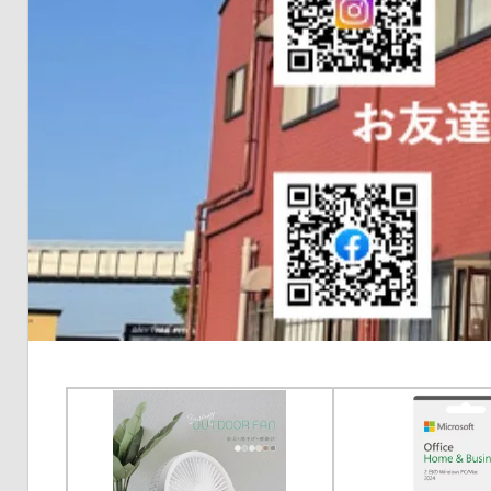
の
健
康
を
考
え
る
ブ
ロ
グ