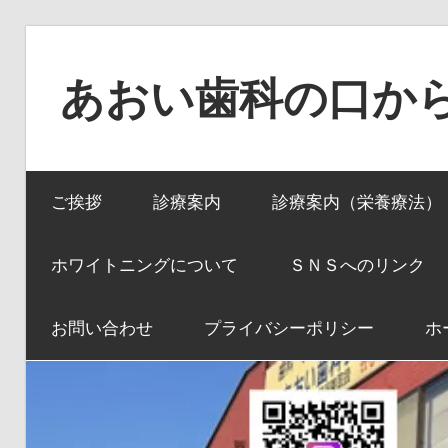
コ
ン
あおい歯科の口か
テ
ン
口
ツ
か
へ
ご挨拶
診療案内
診療案内（栄養療法）
ら
ス
全
キ
身
ホワイトニングについて
ＳＮＳへのリンク
ッ
へ、
プ
全
お問い合わせ
プライバシーポリシー
ホ
身
か
ら
口