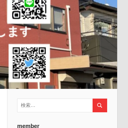
検
検
索:
索
member