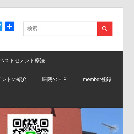
acebook
Twitter
共
検
検
有
索:
索
ベストセメント療法
メントの紹介
医院のＨＰ
member登録