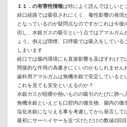
１１．の有害性情報
は特によく読んでほしいと
経口経路では吸収されにくく、毒性影響の発現
となっているのが疑問点なのですがこれは今後
但し、水銀ガスの吸引という点ではアマルガム
ょう。例えば喫煙、口呼吸では吸入をしている
しまいます
経口では腸内環境にも直接影響を及ぼすわけで
間接的な作用の為書きにくいのかもしれません
歯科用アマルガムは無機水銀で安定していると
これを見ても安全といえるのか？
水銀ガスが咀嚼や熱いものの吸引のたびに肺へ
無機水銀といえども口腔内の微生物、腸内の微
塩化水銀になりえる事を考慮してから発言して
最初にサーベイヤーを近づけただけの数値2回目