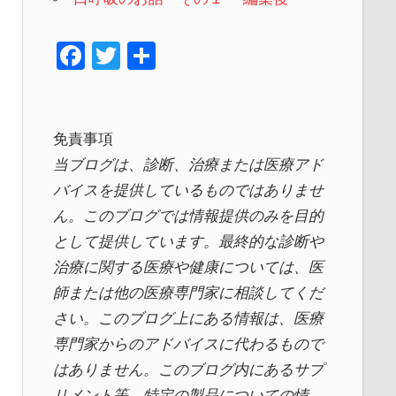
F
T
共
a
wi
有
c
tt
e
er
免責事項
b
当ブログは、診断、治療または医療アド
o
バイスを提供しているものではありませ
ん。このブログでは情報提供のみを目的
o
として提供しています。最終的な診断や
k
治療に関する医療や健康については、医
師または他の医療専門家に相談してくだ
さい。このブログ上にある情報は、医療
専門家からのアドバイスに代わるもので
はありません。このブログ内にあるサプ
リメント等、特定の製品についての情