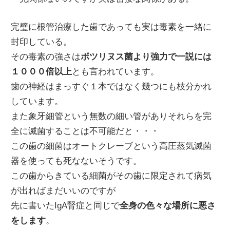
完璧に根管治療した歯であっても実は毒素を一緒に
封印している。
その毒素の強さは
ボツリヌス菌より強力で一説には
１０００倍以上
とも言われています。
歯の神経はまっすぐ１本ではなく幾つにも枝分かれ
しています。
また象牙細管という無数の細い管がありそれらを完
全に滅菌することは不可能だと・・・
この歯の細菌はオートクレーブという高圧蒸気滅菌
器を使っても死なないそうです。
この歯からきている細菌がその歯に限定されて病気
が出ればまだいいのですが
先に書いたIgA腎症と同じで
全身の色々な場所に悪さ
をします
。