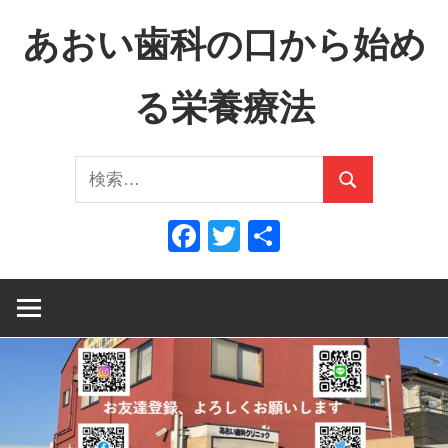
コ
あおい歯科の口から始め
ン
テ
る栄養療法
ン
ツ
口
へ
検
か
ス
検
索:
ら
キ
索
Facebook
Twitter
共
全
ッ
有
身
プ
へ、
全
身
か
ら
口