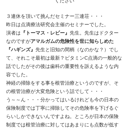
ください
３連休を頂いて挑んだセミナー三連荘・・・
昨日は点滴療法研究会主催のセミナーでした。
演者は
『トーマス・レビー』
先生。先生はドクター
なのですが
アマルガムの危険性を世に知らしめた
『ハギンズ』
先生と旧知の間柄（なのかな？）でし
て、それこそ最初は最新？ビタミンC点滴の一般的な
話でしたがその後は歯科の重要性を訴えるような内
容でした。
神経の掃除をする事を根管治療というのですが、そ
の根管治療が大変危険という話でして・・・
う～～ん・・・分かってはいるけれども今の日本の
保険制度では丁寧に掃除してその危険率を下げるぐ
らいしかできないんですよね。ところが日本の保険
制度では根管治療に対してはあまりにも点数が低す