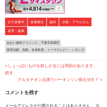
分子栄養学
栄養療法
歯科
水銀・アマルガム
食育・健康
あおい歯科クリニック、千葉市若葉区
根管治療、危険、全身疾患、トーマスレビー、ハギンズ
投
前
しょっぱいものを欲しがるには理由があります。
の
続き
稿
投
次
グルタチオン点滴でパーキンソン病を治す？
ナ
稿:
の
コメントを残す
ビ
投
稿:
ゲ
メールアドレスが公開されることはありません。
※