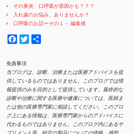
その鼻炎、口呼吸が原因かも？？？
入れ歯のお悩み、ありませんか？
口呼吸のお話ーその１－ 編集後
F
T
共
a
wi
有
c
tt
免責事項
e
er
当ブログは、診断、治療または医療アドバイスを提
b
供しているものではありません。このブログでは情
o
報提供のみを目的として提供しています。最終的な
o
診断や治療に関する医療や健康については、医師ま
k
たは他の医療専門家に相談してください。このブロ
グ上にある情報は、医療専門家からのアドバイスに
代わるものではありません。このブログ内にあるサ
プリメント等、特定の製品についての情報、感想