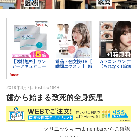
の
健
康
を
考
え
る
ブ
ロ
グ
2019年3月7日
toshibu4649
歯から始まる致死的全身疾患
クリニックキーはmemberからご確認