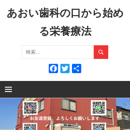
コ
あおい歯科の口から始め
ン
テ
る栄養療法
ン
ツ
口
へ
検
か
ス
検
索:
ら
キ
索
Facebook
Twitter
共
全
ッ
有
身
プ
へ、
全
身
か
ら
口