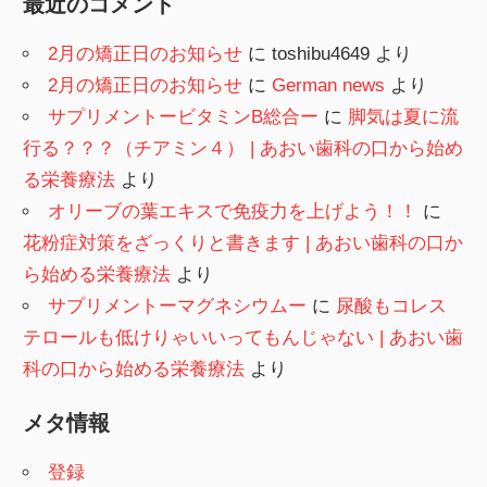
最近のコメント
2月の矯正日のお知らせ
に
toshibu4649
より
2月の矯正日のお知らせ
に
German news
より
サプリメントービタミンB総合ー
に
脚気は夏に流
行る？？？（チアミン４） | あおい歯科の口から始め
る栄養療法
より
オリーブの葉エキスで免疫力を上げよう！！
に
花粉症対策をざっくりと書きます | あおい歯科の口か
ら始める栄養療法
より
サプリメントーマグネシウムー
に
尿酸もコレス
テロールも低けりゃいいってもんじゃない | あおい歯
科の口から始める栄養療法
より
メタ情報
登録