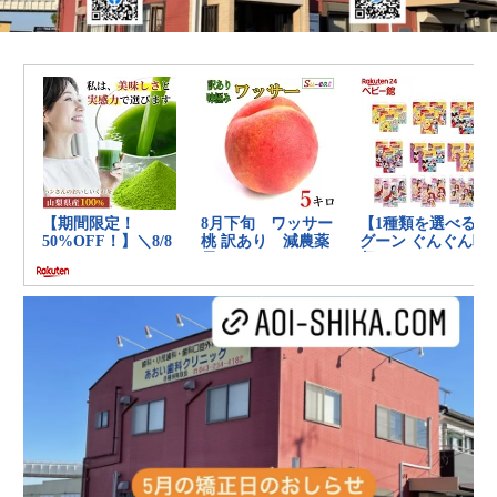
の
健
康
を
考
え
る
ブ
ロ
グ