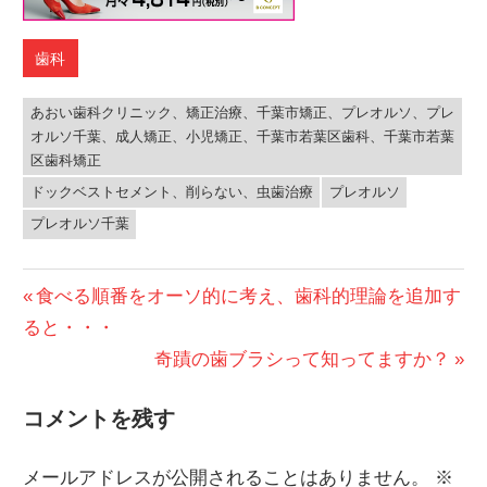
歯科
あおい歯科クリニック、矯正治療、千葉市矯正、プレオルソ、プレ
オルソ千葉、成人矯正、小児矯正、千葉市若葉区歯科、千葉市若葉
区歯科矯正
ドックベストセメント、削らない、虫歯治療
プレオルソ
プレオルソ千葉
投
前
食べる順番をオーソ的に考え、歯科的理論を追加す
の
ると・・・
稿
投
次
奇蹟の歯ブラシって知ってますか？
ナ
稿:
の
コメントを残す
ビ
投
稿:
ゲ
メールアドレスが公開されることはありません。
※