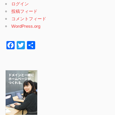
ログイン
投稿フィード
コメントフィード
WordPress.org
F
T
共
a
wi
有
c
tt
e
er
b
o
o
k