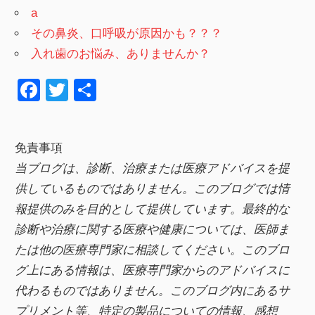
a
その鼻炎、口呼吸が原因かも？？？
入れ歯のお悩み、ありませんか？
F
T
共
a
wi
有
c
tt
免責事項
e
er
当ブログは、診断、治療または医療アドバイスを提
b
供しているものではありません。このブログでは情
o
報提供のみを目的として提供しています。最終的な
o
診断や治療に関する医療や健康については、医師ま
k
たは他の医療専門家に相談してください。このブロ
グ上にある情報は、医療専門家からのアドバイスに
代わるものではありません。このブログ内にあるサ
プリメント等、特定の製品についての情報、感想