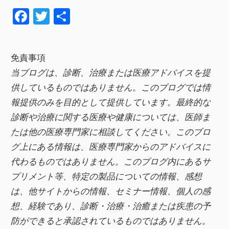
F
T
共
a
wi
有
c
tt
免責事項
e
er
当ブログは、診断、治療または医療アドバイスを提
b
供しているものではありません。このブログでは情
o
報提供のみを目的として提供しています。最終的な
o
診断や治療に関する医療や健康については、医師ま
k
たは他の医療専門家に相談してください。このブロ
グ上にある情報は、医療専門家からのアドバイスに
代わるものではありません。このブログ内にあるサ
プリメント等、特定の製品についての情報、感想
は、他サイトからの情報、セミナー情報、
個人の感
想、経験であり、診断・治療・治癒または疾患の予
防ができると承認されているものではありません。