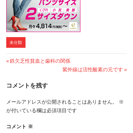
未分類
投
前
鉄欠乏性貧血と歯科の関係
の
次
紫外線は活性酸素の元です
稿
投
の
ナ
コメントを残す
稿:
投
ビ
稿:
メールアドレスが公開されることはありません。
※
ゲ
が付いている欄は必須項目です
ー
コメント
※
シ