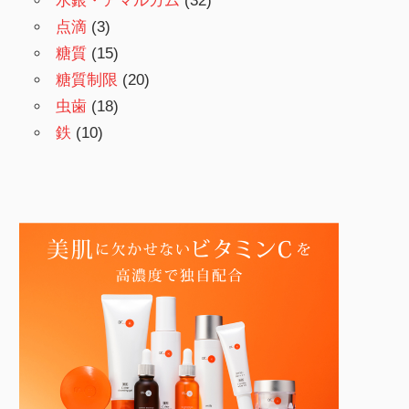
水銀・アマルガム
(32)
点滴
(3)
糖質
(15)
糖質制限
(20)
虫歯
(18)
鉄
(10)