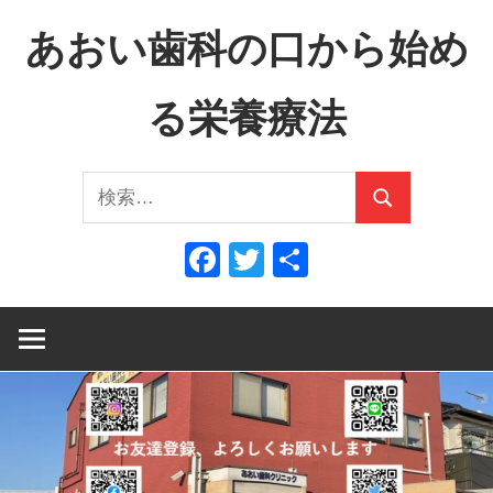
コ
あおい歯科の口から始め
ン
テ
る栄養療法
ン
ツ
口
へ
検
か
ス
検
索:
ら
キ
索
Facebook
Twitter
共
全
ッ
有
身
プ
へ、
全
身
か
ら
口