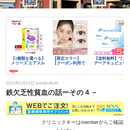
の
健
康
を
考
え
る
ブ
ロ
グ
2022年5月15日
toshibu4649
鉄欠乏性貧血の話ーその４－
クリニックキーはmemberからご確認