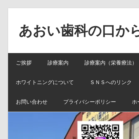
コ
ン
あおい歯科の口か
テ
ン
口
ツ
か
へ
ご挨拶
診療案内
診療案内（栄養療法）
ら
ス
全
キ
身
ホワイトニングについて
ＳＮＳへのリンク
ッ
へ、
プ
全
お問い合わせ
プライバシーポリシー
ホ
身
か
ら
口