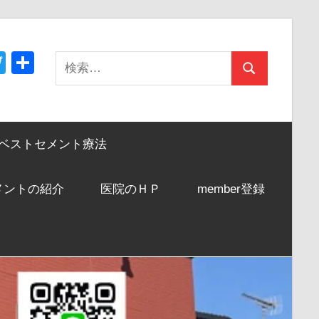
acebook
Twitter
共
検
検
有
索:
索
ベストセメント療法
メントの紹介
医院のＨＰ
member登録