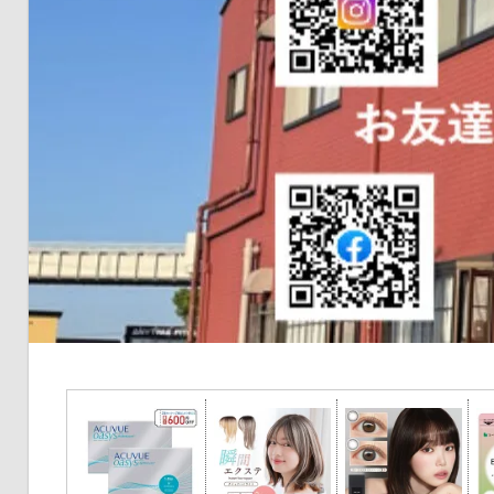
の
健
康
を
考
え
る
ブ
ロ
グ