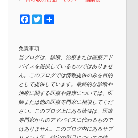
F
T
共
a
wi
有
c
tt
e
er
免責事項
b
当ブログは、診断、治療または医療アド
o
バイスを提供しているものではありませ
ん。このブログでは情報提供のみを目的
o
として提供しています。最終的な診断や
k
治療に関する医療や健康については、医
師または他の医療専門家に相談してくだ
さい。このブログ上にある情報は、医療
専門家からのアドバイスに代わるもので
はありません。このブログ内にあるサプ
リメント等、特定の製品についての情