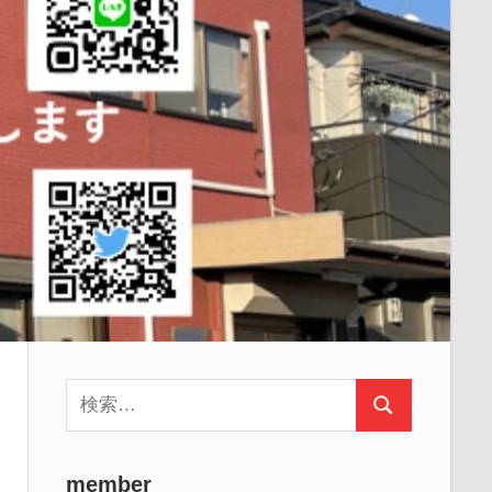
検
検
索:
索
member