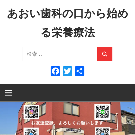
コ
あおい歯科の口から始め
ン
テ
る栄養療法
ン
ツ
口
へ
検
か
ス
検
索:
ら
キ
索
Facebook
Twitter
共
全
ッ
有
身
プ
へ、
全
身
か
ら
口