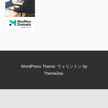
k
WordPress Theme: ウェリントン by
ThemeZee.