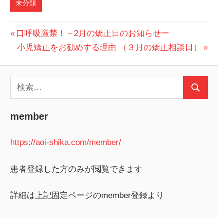
未分類
投
前
口呼吸厳禁！－2月の矯正日のお知らせー
の
次
小児矯正をお勧めする理由 （３月の矯正相談日）
稿
投
の
ナ
稿:
投
検
ビ
稿:
検
索:
索
ゲ
member
ー
https://aoi-shika.com/member/
シ
ョ
患者登録した方のみが閲覧できます
ン
詳細は上記固定ページのmember登録より