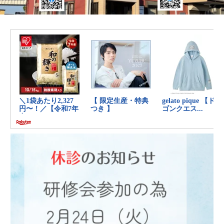
の
健
康
を
考
え
る
ブ
ロ
グ