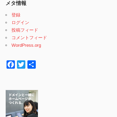
メタ情報
登録
ログイン
投稿フィード
コメントフィード
WordPress.org
F
T
共
a
wi
有
c
tt
e
er
b
o
o