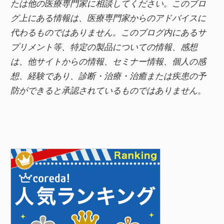
k
たは他の医療専門家に相談してください。このブロ
グ上にある情報は、医療専門家からのアドバイスに
代わるものではありません。このブログ内にあるサ
プリメント等、特定の製品についての情報、感想
は、他サイトからの情報、セミナー情報、
個人の感
想、経験であり、診断・治療・治癒または疾患の予
防ができると承認されているものではありません。