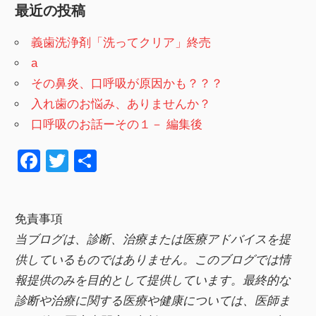
最近の投稿
義歯洗浄剤「洗ってクリア」終売
a
その鼻炎、口呼吸が原因かも？？？
入れ歯のお悩み、ありませんか？
口呼吸のお話ーその１－ 編集後
F
T
共
a
wi
有
c
tt
免責事項
e
er
当ブログは、診断、治療または医療アドバイスを提
b
供しているものではありません。このブログでは情
o
報提供のみを目的として提供しています。最終的な
o
診断や治療に関する医療や健康については、医師ま