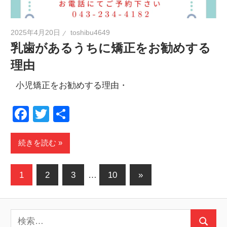
2025年4月20日
toshibu4649
乳歯があるうちに矯正をお勧めする
理由
小児矯正をお勧めする理由・
Facebook
Twitter
共
有
続きを読む
投
次
1
2
3
…
10
»
の
稿
記
の
検
事