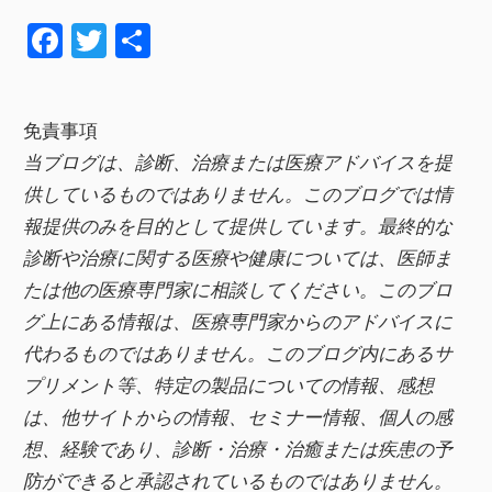
F
T
共
a
wi
有
c
tt
免責事項
e
er
当ブログは、診断、治療または医療アドバイスを提
b
供しているものではありません。このブログでは情
o
報提供のみを目的として提供しています。最終的な
o
診断や治療に関する医療や健康については、医師ま
k
たは他の医療専門家に相談してください。このブロ
グ上にある情報は、医療専門家からのアドバイスに
代わるものではありません。このブログ内にあるサ
プリメント等、特定の製品についての情報、感想
は、他サイトからの情報、セミナー情報、
個人の感
想、経験であり、診断・治療・治癒または疾患の予
防ができると承認されているものではありません。