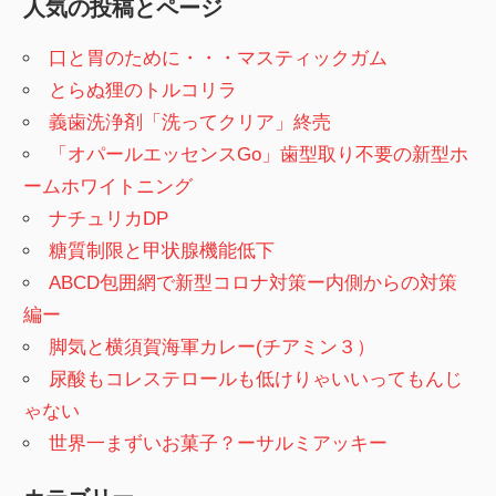
人気の投稿とページ
口と胃のために・・・マスティックガム
とらぬ狸のトルコリラ
義歯洗浄剤「洗ってクリア」終売
「オパールエッセンスGo」歯型取り不要の新型ホ
ームホワイトニング
ナチュリカDP
糖質制限と甲状腺機能低下
ABCD包囲網で新型コロナ対策ー内側からの対策
編ー
脚気と横須賀海軍カレー(チアミン３）
尿酸もコレステロールも低けりゃいいってもんじ
ゃない
世界一まずいお菓子？ーサルミアッキー