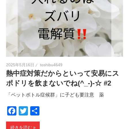
2025年5月16日
toshibu4649
熱中症対策だからといって安易にス
ポドリを飲まないでね(^_-)-☆ #2
「ペットボトル症候群」に子ども要注意 薬
Facebook
Twitter
共
有
続きを読む