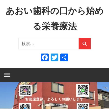
コ
あおい歯科の口から始め
ン
テ
る栄養療法
ン
ツ
口
へ
検
か
ス
検
索:
ら
キ
索
Facebook
Twitter
共
全
ッ
有
身
プ
へ、
全
身
か
ら
口