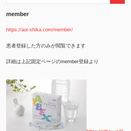
検
ペ
索:
索
ー
member
ジ
https://aoi-shika.com/member/
送
患者登録した方のみが閲覧できます
り
詳細は上記固定ページのmember登録より