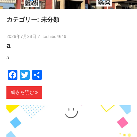
の
健
カテゴリー:
未分類
康
を
2026年7月28日
toshibu4649
考
a
え
a
る
ブ
Facebook
Twitter
共
ロ
有
グ
続きを読む