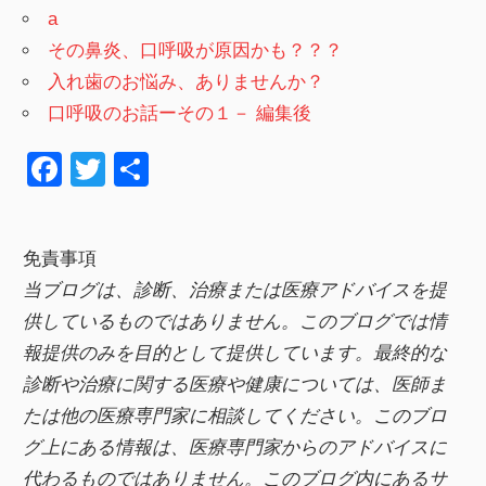
a
その鼻炎、口呼吸が原因かも？？？
入れ歯のお悩み、ありませんか？
口呼吸のお話ーその１－ 編集後
F
T
共
a
wi
有
c
tt
免責事項
e
er
当ブログは、診断、治療または医療アドバイスを提
b
供しているものではありません。このブログでは情
o
報提供のみを目的として提供しています。最終的な
o
診断や治療に関する医療や健康については、医師ま
k
たは他の医療専門家に相談してください。このブロ
グ上にある情報は、医療専門家からのアドバイスに
代わるものではありません。このブログ内にあるサ