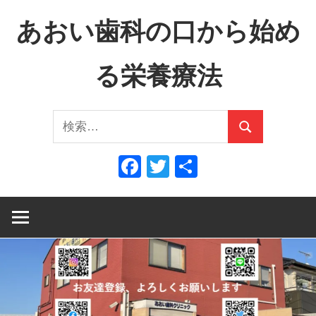
コ
あおい歯科の口から始め
ン
テ
る栄養療法
ン
ツ
口
へ
検
か
ス
検
索:
ら
キ
索
Facebook
Twitter
共
全
ッ
有
身
プ
へ、
全
身
か
ら
口