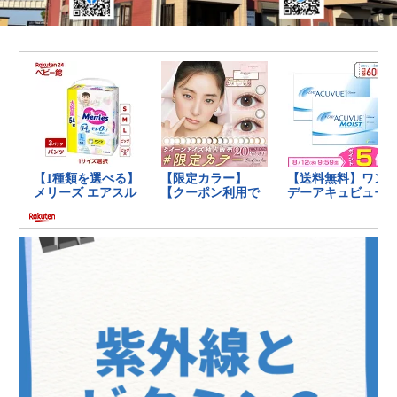
の
健
康
を
考
え
る
ブ
ロ
グ