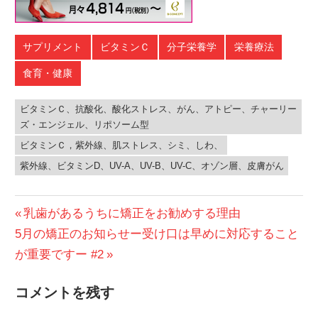
サプリメント
ビタミンＣ
分子栄養学
栄養療法
食育・健康
ビタミンＣ、抗酸化、酸化ストレス、がん、アトピー、チャーリー
ズ・エンジェル、リポソーム型
ビタミンＣ，紫外線、肌ストレス、シミ、しわ、
紫外線、ビタミンD、UV-A、UV-B、UV-C、オゾン層、皮膚がん
投
前
乳歯があるうちに矯正をお勧めする理由
次
の
5月の矯正のお知らせー受け口は早めに対応すること
稿
の
投
が重要ですー #2
ナ
投
稿:
コメントを残す
ビ
稿: