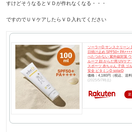
すけどそうなるとＶＤが作れなくなる・・・
ですのでＵＶケアしたらＶＤ入れてください
ソーラーD サンスクリーン 100
日焼け止め SPF50+ PA++
べたつかない 紫外線対策 
ルーフ 顔 からだ用 UVケア
スポーツ 赤ちゃん 子供 ゴ
安全 ビタミンD solarD
価格：4,180円（税込、送料
(2025/5/7時点)
楽