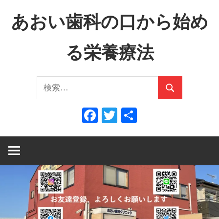
コ
あおい歯科の口から始め
ン
テ
る栄養療法
ン
ツ
口
へ
検
か
ス
検
索:
ら
キ
索
Facebook
Twitter
共
全
ッ
有
身
プ
へ、
全
身
か
ら
口