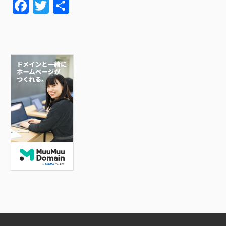
F
T
共
a
wi
有
c
tt
e
er
b
o
o
k