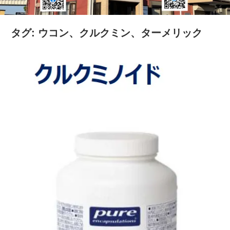
の
健
タグ:
ウコン、クルクミン、ターメリック
康
を
考
え
る
ブ
ロ
グ