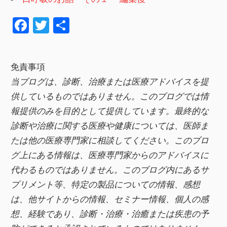
F
T
共
a
wi
有
c
tt
免責事項
e
er
当ブログは、診断、治療または医療アドバイスを提
b
供しているものではありません。このブログでは情
o
報提供のみを目的として提供しています。最終的な
o
診断や治療に関する医療や健康については、医師ま
k
たは他の医療専門家に相談してください。このブロ
グ上にある情報は、医療専門家からのアドバイスに
代わるものではありません。このブログ内にあるサ
プリメント等、特定の製品についての情報、感想
は、他サイトからの情報、セミナー情報、
個人の感
想、経験であり、診断・治療・治癒または疾患の予