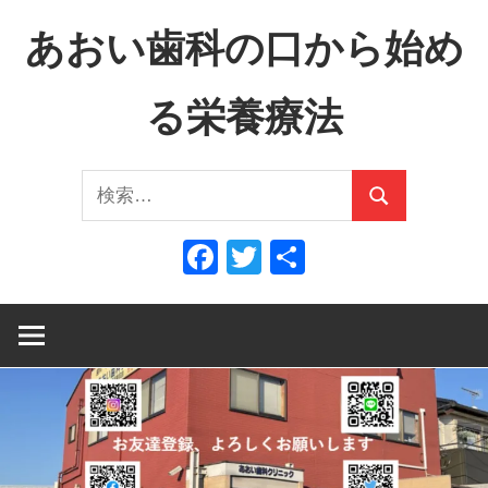
コ
あおい歯科の口から始め
ン
テ
る栄養療法
ン
ツ
口
へ
検
か
ス
検
索:
ら
キ
索
Facebook
Twitter
共
全
ッ
有
身
プ
へ、
全
身
か
ら
口