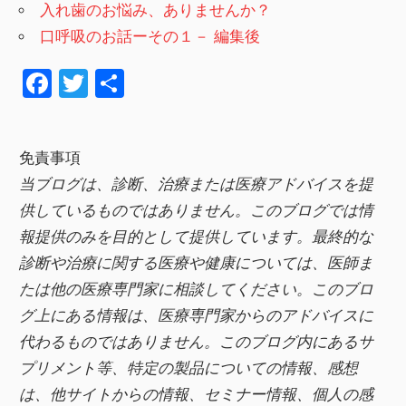
入れ歯のお悩み、ありませんか？
口呼吸のお話ーその１－ 編集後
F
T
共
a
wi
有
c
tt
免責事項
e
er
当ブログは、診断、治療または医療アドバイスを提
b
供しているものではありません。このブログでは情
o
報提供のみを目的として提供しています。最終的な
o
診断や治療に関する医療や健康については、医師ま
k
たは他の医療専門家に相談してください。このブロ
グ上にある情報は、医療専門家からのアドバイスに
代わるものではありません。このブログ内にあるサ
プリメント等、特定の製品についての情報、感想
は、他サイトからの情報、セミナー情報、
個人の感