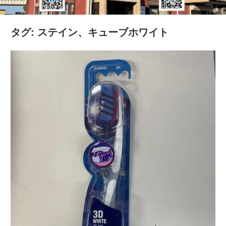
の
健
タグ:
ステイン、キューブホワイト
康
を
考
え
る
ブ
ロ
グ