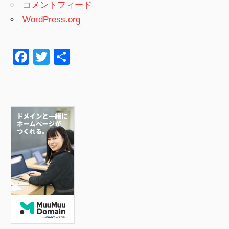
コメントフィード
WordPress.org
F
T
共
a
wi
有
c
tt
e
er
b
o
o
k