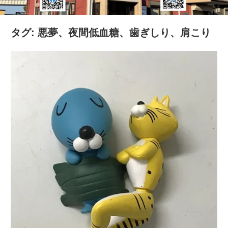
の
健
タグ:
悪夢、夜間低血糖、歯ぎしり、肩こり
康
を
考
え
る
ブ
ロ
グ