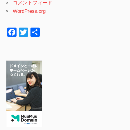
コメントフィード
WordPress.org
F
T
共
a
wi
有
c
tt
e
er
b
o
o
k