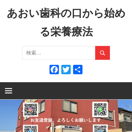
コ
あおい歯科の口から始め
ン
テ
る栄養療法
ン
ツ
口
へ
検
か
ス
検
索:
ら
キ
索
Facebook
Twitter
共
全
ッ
有
身
プ
へ、
全
身
か
ら
口