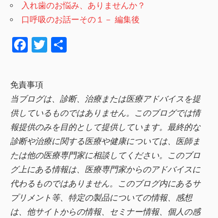
入れ歯のお悩み、ありませんか？
口呼吸のお話ーその１－ 編集後
F
T
共
a
wi
有
c
tt
免責事項
e
er
当ブログは、診断、治療または医療アドバイスを提
b
供しているものではありません。このブログでは情
o
報提供のみを目的として提供しています。最終的な
o
診断や治療に関する医療や健康については、医師ま
k
たは他の医療専門家に相談してください。このブロ
グ上にある情報は、医療専門家からのアドバイスに
代わるものではありません。このブログ内にあるサ
プリメント等、特定の製品についての情報、感想
は、他サイトからの情報、セミナー情報、
個人の感