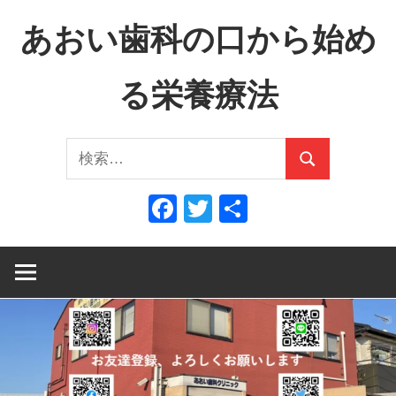
コ
あおい歯科の口から始め
ン
テ
る栄養療法
ン
ツ
口
へ
検
か
ス
検
索:
ら
キ
索
Facebook
Twitter
共
全
ッ
有
身
プ
へ、
全
身
か
ら
口