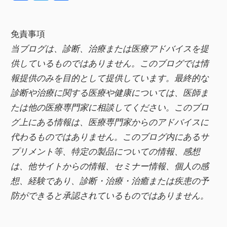
a
wi
有
c
tt
免責事項
e
er
当ブログは、診断、治療または医療アドバイスを提
b
供しているものではありません。このブログでは情
o
報提供のみを目的として提供しています。最終的な
o
診断や治療に関する医療や健康については、医師ま
k
たは他の医療専門家に相談してください。このブロ
グ上にある情報は、医療専門家からのアドバイスに
代わるものではありません。このブログ内にあるサ
プリメント等、特定の製品についての情報、感想
は、他サイトからの情報、セミナー情報、
個人の感
想、経験であり、診断・治療・治癒または疾患の予
防ができると承認されているものではありません。