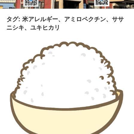
の
健
タグ:
米アレルギー、アミロペクチン、ササ
康
ニシキ、ユキヒカリ
を
考
え
る
ブ
ロ
グ