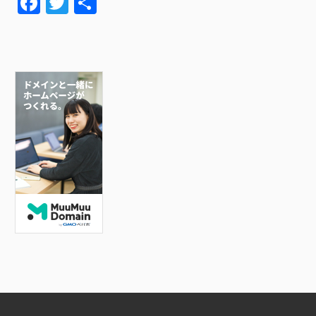
F
T
共
a
wi
有
c
tt
e
er
b
o
o
k