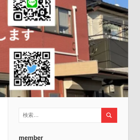
検
検
索:
索
member