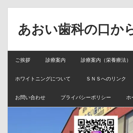
コ
ン
あおい歯科の口か
テ
ン
口
ツ
か
へ
ご挨拶
診療案内
診療案内（栄養療法）
ら
ス
全
キ
身
ホワイトニングについて
ＳＮＳへのリンク
ッ
へ、
プ
全
お問い合わせ
プライバシーポリシー
ホ
身
か
ら
口