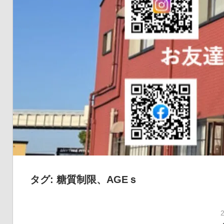
の
健
康
を
考
え
る
ブ
ロ
グ
タグ:
糖質制限、AGEｓ