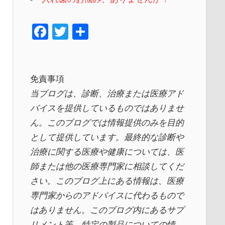
F
T
共
a
wi
有
c
tt
e
er
免責事項
b
当ブログは、診断、治療または医療アド
o
バイスを提供しているものではありませ
ん。このブログでは情報提供のみを目的
o
として提供しています。最終的な診断や
k
治療に関する医療や健康については、医
師または他の医療専門家に相談してくだ
さい。このブログ上にある情報は、医療
専門家からのアドバイスに代わるもので
はありません。このブログ内にあるサプ
リメント等、特定の製品についての情