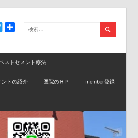
acebook
Twitter
共
検
検
有
索:
索
ベストセメント療法
メントの紹介
医院のＨＰ
member登録