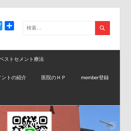
acebook
Twitter
共
検
検
有
索:
索
ベストセメント療法
メントの紹介
医院のＨＰ
member登録