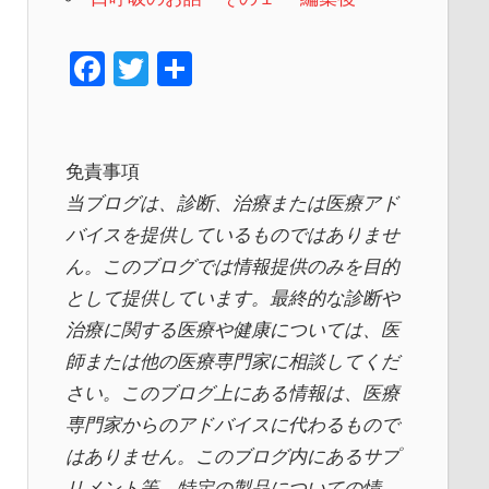
F
T
共
a
wi
有
c
tt
e
er
免責事項
b
当ブログは、診断、治療または医療アド
o
バイスを提供しているものではありませ
ん。このブログでは情報提供のみを目的
o
として提供しています。最終的な診断や
k
治療に関する医療や健康については、医
師または他の医療専門家に相談してくだ
さい。このブログ上にある情報は、医療
専門家からのアドバイスに代わるもので
はありません。このブログ内にあるサプ
リメント等、特定の製品についての情