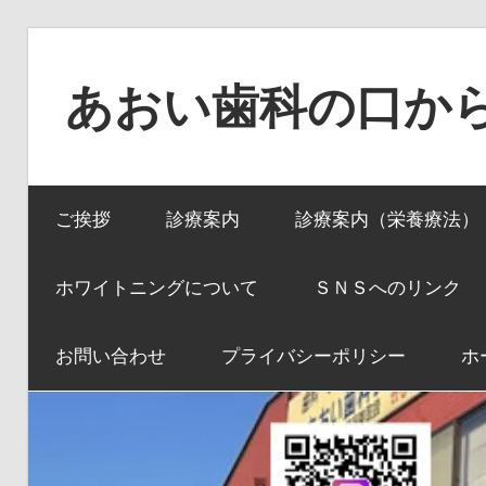
コ
ン
あおい歯科の口か
テ
ン
口
ツ
か
へ
ご挨拶
診療案内
診療案内（栄養療法）
ら
ス
全
キ
身
ホワイトニングについて
ＳＮＳへのリンク
ッ
へ、
プ
全
お問い合わせ
プライバシーポリシー
ホ
身
か
ら
口