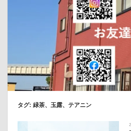
の
健
康
を
考
え
る
ブ
ロ
グ
タグ:
緑茶、玉露、テアニン