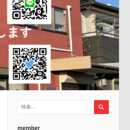
検
検
索:
索
member