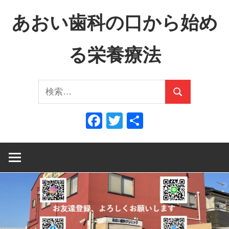
コ
あおい歯科の口から始め
ン
テ
る栄養療法
ン
ツ
口
へ
検
か
ス
検
索:
ら
キ
索
Facebook
Twitter
共
全
ッ
有
身
プ
へ、
全
身
か
ら
口