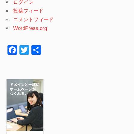
ログイン
投稿フィード
コメントフィード
WordPress.org
F
T
共
a
wi
有
c
tt
e
er
b
o
o
k