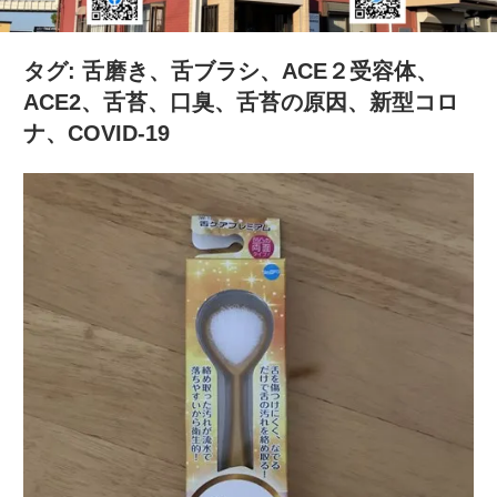
の
健
タグ:
舌磨き、舌ブラシ、ACE２受容体、
康
ACE2、舌苔、口臭、舌苔の原因、新型コロ
を
ナ、COVID-19
考
え
る
ブ
ロ
グ