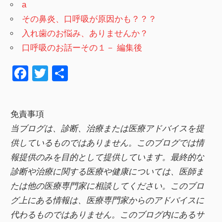
a
その鼻炎、口呼吸が原因かも？？？
入れ歯のお悩み、ありませんか？
口呼吸のお話ーその１－ 編集後
F
T
共
a
wi
有
c
tt
免責事項
e
er
当ブログは、診断、治療または医療アドバイスを提
b
供しているものではありません。このブログでは情
o
報提供のみを目的として提供しています。最終的な
o
診断や治療に関する医療や健康については、医師ま
k
たは他の医療専門家に相談してください。このブロ
グ上にある情報は、医療専門家からのアドバイスに
代わるものではありません。このブログ内にあるサ