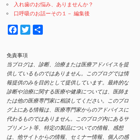
入れ歯のお悩み、ありませんか？
口呼吸のお話ーその１－ 編集後
F
T
共
a
wi
有
c
tt
免責事項
e
er
当ブログは、診断、治療または医療アドバイスを提
b
供しているものではありません。このブログでは情
o
報提供のみを目的として提供しています。最終的な
o
診断や治療に関する医療や健康については、医師ま
k
たは他の医療専門家に相談してください。このブロ
グ上にある情報は、医療専門家からのアドバイスに
代わるものではありません。このブログ内にあるサ
プリメント等、特定の製品についての情報、感想
は、他サイトからの情報、セミナー情報、
個人の感