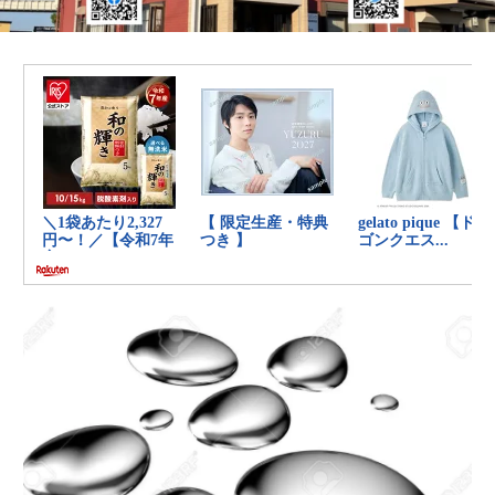
の
健
康
を
考
え
る
ブ
ロ
グ