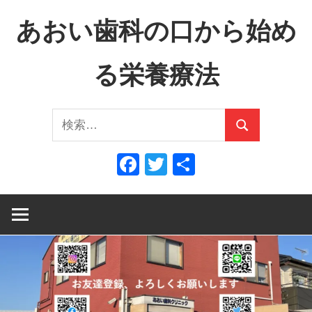
コ
あおい歯科の口から始め
ン
テ
る栄養療法
ン
ツ
口
へ
検
か
ス
検
索:
ら
キ
索
Facebook
Twitter
共
全
ッ
有
身
プ
へ、
全
身
か
ら
口