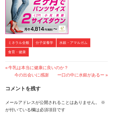
ミネラル全般
分子栄養学
水銀・アマルガム
食育・健康
投
前
牛乳は本当に健康に良いのか？
の
次
今の出会いに感謝 ー口の中に水銀があるー
稿
投
の
ナ
コメントを残す
稿:
投
ビ
稿:
メールアドレスが公開されることはありません。
※
ゲ
が付いている欄は必須項目です