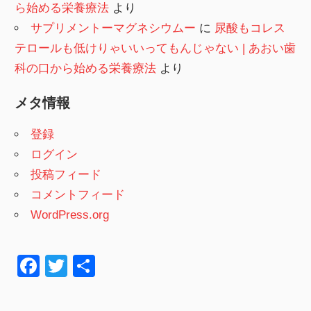
ら始める栄養療法
より
サプリメントーマグネシウムー
に
尿酸もコレス
テロールも低けりゃいいってもんじゃない | あおい歯
科の口から始める栄養療法
より
メタ情報
登録
ログイン
投稿フィード
コメントフィード
WordPress.org
F
T
共
a
wi
有
c
tt