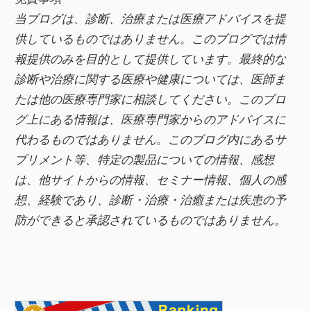
e
er
当ブログは、診断、治療または医療アドバイスを提
b
供しているものではありません。このブログでは情
o
報提供のみを目的として提供しています。最終的な
o
診断や治療に関する医療や健康については、医師ま
k
たは他の医療専門家に相談してください。このブロ
グ上にある情報は、医療専門家からのアドバイスに
代わるものではありません。このブログ内にあるサ
プリメント等、特定の製品についての情報、感想
は、他サイトからの情報、セミナー情報、
個人の感
想、経験であり、診断・治療・治癒または疾患の予
防ができると承認されているものではありません。