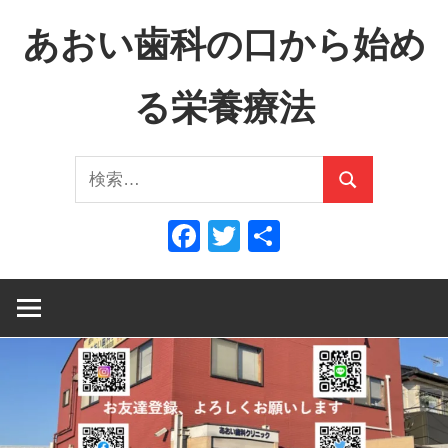
コ
あおい歯科の口から始め
ン
テ
る栄養療法
ン
ツ
口
へ
検
か
ス
検
索:
ら
キ
索
Facebook
Twitter
共
全
ッ
有
身
プ
へ、
全
身
か
ら
口