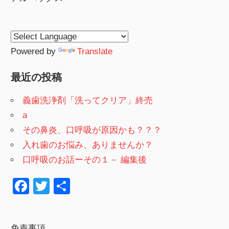
Powered by
Translate
最近の投稿
義歯洗浄剤「洗ってクリア」終売
a
その鼻炎、口呼吸が原因かも？？？
入れ歯のお悩み、ありませんか？
口呼吸のお話ーその１－ 編集後
F
T
共
a
wi
有
c
tt
免責事項