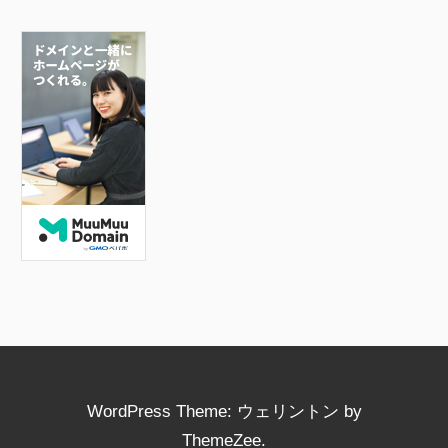
e
er
b
o
o
k
WordPress Theme: ウェリントン by
ThemeZee.