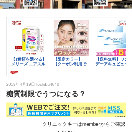
の
健
康
を
考
え
る
ブ
ロ
グ
2019年4月19日
toshibu4649
糖質制限でうつになる？
クリニックキーはmemberからご確認