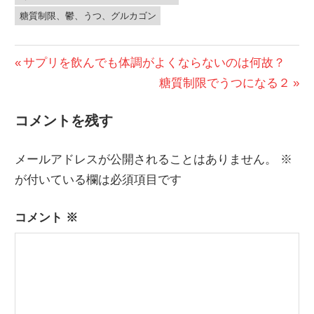
糖質制限、鬱、うつ、グルカゴン
投
前
サプリを飲んでも体調がよくならないのは何故？
の
次
糖質制限でうつになる２
稿
投
の
ナ
コメントを残す
稿:
投
ビ
稿:
メールアドレスが公開されることはありません。
※
ゲ
が付いている欄は必須項目です
ー
コメント
※
シ
ョ
ン