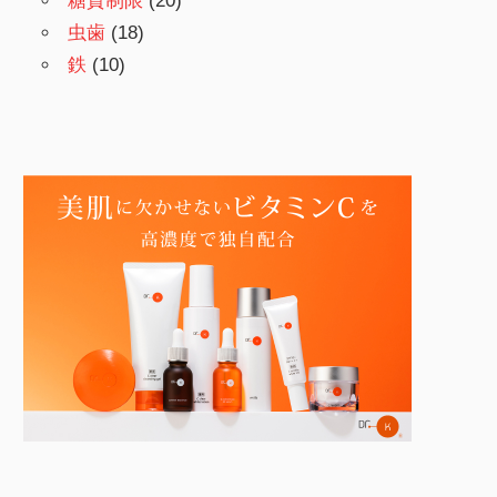
糖質制限
(20)
虫歯
(18)
鉄
(10)