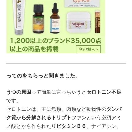
ってのをちらっと聞きました。
うつの原因
って簡単に言っちゃうと
セロトニン不足
です。
セロトニンは、主に魚類、肉類など動物性の
タンパ
ク質から分解されるトリプトファン
という必須アミ
ノ酸とから作られたり
ビタミンＢ６
、ナイアシン、