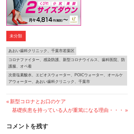
未分類
あおい歯科クリニック、千葉市若葉区
コロナファイター、感染防護、新型コロナウイルス、歯科医院、防
護服、オペ着
次亜塩素酸水、エピオスウォーター、POICウォーター、オールケ
アウォーター、あおい歯科クリニック、千葉市
投
前
新型コロナとお口のケア
の
次
基礎疾患を持っている人が重篤になる理由・・・
稿
投
の
ナ
コメントを残す
稿:
投