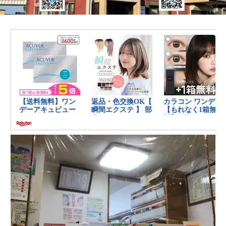
の
健
康
を
考
え
る
ブ
ロ
グ