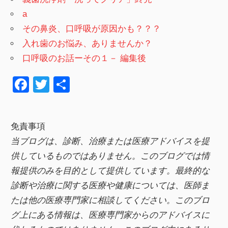
a
その鼻炎、口呼吸が原因かも？？？
入れ歯のお悩み、ありませんか？
口呼吸のお話ーその１－ 編集後
F
T
共
a
wi
有
c
tt
免責事項
e
er
当ブログは、診断、治療または医療アドバイスを提
b
供しているものではありません。このブログでは情
o
報提供のみを目的として提供しています。最終的な
o
診断や治療に関する医療や健康については、医師ま
k
たは他の医療専門家に相談してください。このブロ
グ上にある情報は、医療専門家からのアドバイスに