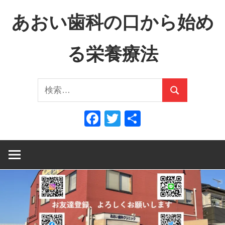
コ
あおい歯科の口から始め
ン
テ
る栄養療法
ン
ツ
口
へ
検
か
ス
検
索:
ら
キ
索
Facebook
Twitter
共
全
ッ
有
身
プ
へ、
全
身
か
ら
口