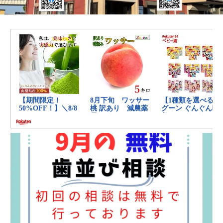
の
健
康
を
考
え
る
ブ
ロ
グ