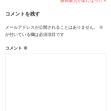
の
次
眼精疲労が楽になった
稿
投
の
ナ
コメントを残す
稿:
投
ビ
稿:
メールアドレスが公開されることはありません。
※
ゲ
が付いている欄は必須項目です
ー
コメント
※
シ
ョ
ン