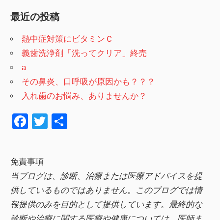
最近の投稿
熱中症対策にビタミンＣ
義歯洗浄剤「洗ってクリア」終売
a
その鼻炎、口呼吸が原因かも？？？
入れ歯のお悩み、ありませんか？
F
T
共
a
wi
有
c
tt
免責事項
e
er
当ブログは、診断、治療または医療アドバイスを提
b
供しているものではありません。このブログでは情
o
報提供のみを目的として提供しています。最終的な
o
診断や治療に関する医療や健康については、医師ま