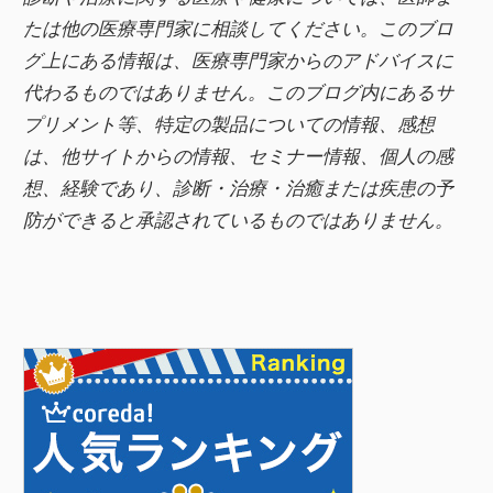
k
たは他の医療専門家に相談してください。このブロ
グ上にある情報は、医療専門家からのアドバイスに
代わるものではありません。このブログ内にあるサ
プリメント等、特定の製品についての情報、感想
は、他サイトからの情報、セミナー情報、
個人の感
想、経験であり、診断・治療・治癒または疾患の予
防ができると承認されているものではありません。