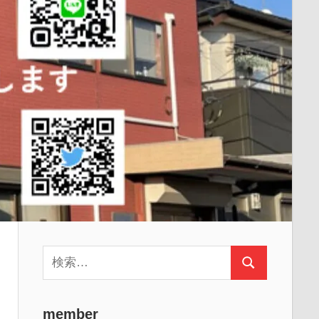
検
検
索:
索
member