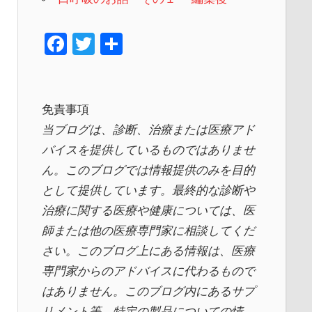
F
T
共
a
wi
有
c
tt
e
er
免責事項
b
当ブログは、診断、治療または医療アド
o
バイスを提供しているものではありませ
ん。このブログでは情報提供のみを目的
o
として提供しています。最終的な診断や
k
治療に関する医療や健康については、医
師または他の医療専門家に相談してくだ
さい。このブログ上にある情報は、医療
専門家からのアドバイスに代わるもので
はありません。このブログ内にあるサプ
リメント等、特定の製品についての情