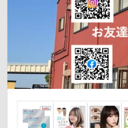
の
健
康
を
考
え
る
ブ
ロ
グ