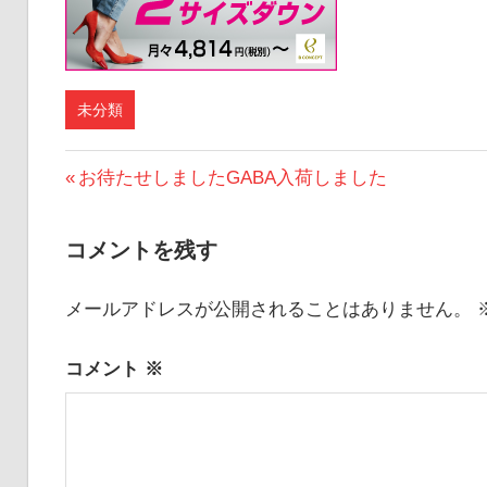
未分類
投
前
お待たせしましたGABA入荷しました
の
稿
投
コメントを残す
ナ
稿:
ビ
メールアドレスが公開されることはありません。
ゲ
コメント
※
ー
シ
ョ