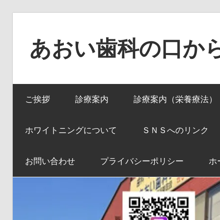
コ
ン
あおい歯科の口か
テ
ン
口
ツ
か
へ
ご挨拶
診療案内
診療案内（栄養療法）
ら
ス
全
キ
身
ホワイトニングについて
ＳＮＳへのリンク
ッ
へ、
プ
全
お問い合わせ
プライバシーポリシー
ホ
身
か
ら
口