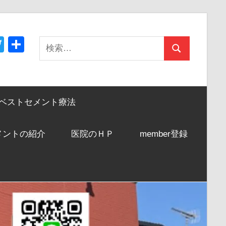
acebook
Twitter
共
検
検
有
索:
索
ベストセメント療法
メントの紹介
医院のＨＰ
member登録