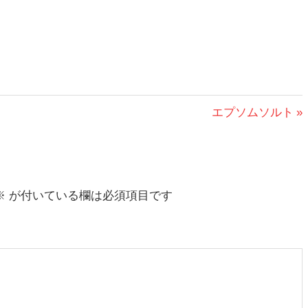
次
エプソムソルト
の
投
稿:
※
が付いている欄は必須項目です